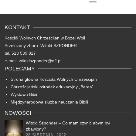
KONTAKT
Kościół Wolnych Chrześcijan w Bożej Woli
Przełożony zboru: Witold SZPONDER
tel. 513 539 827
e-mail: witoldszponder@o2.pl
POLECAMY
Strona główna Kościoła Wolnych Chrześcijan
Chrześcijański ośrodek edukacyjny „Berea”
Wystawa Bibii
Międzynarodowa służba nauczania Biblii
NOWOŚCI
Witold Szponder – Co mam czynić abym był
zbawiony?
28 SIERPNIA, 2022